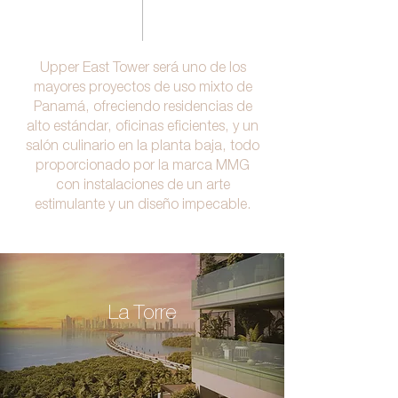
Upper East Tower será uno de los
mayores proyectos de uso mixto de
Panamá, ofreciendo residencias de
alto estándar, oficinas eficientes, y un
salón culinario en la planta baja, todo
proporcionado por la marca MMG
con instalaciones de un arte
estimulante y un diseño impecable.
La Torre