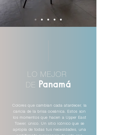
LO MEJOR
Panamá
DE
Colores que cambian cada atardecer, la
caricia de la brisa oceánica. Estos son
los momentos que hacen a Upper East
Tower, único. Un sitio icónico que se
apropia de todas tus necesidades, una